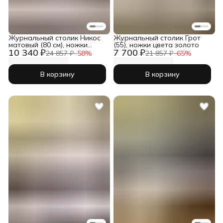
Журнальный столик Никос
Журнальный столик Грот
матовый (80 см), ножки
(55), ножки цвета золото
10 340 ₽
7 700 ₽
хром
24 857 ₽
−
58
%
21 857 ₽
−
65
%
В корзину
В корзину