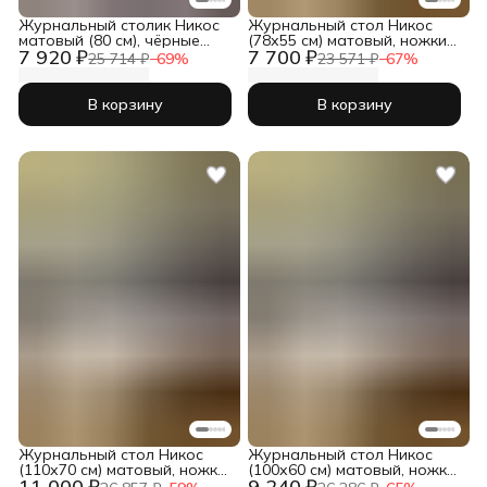
Журнальный столик Никос
Журнальный стол Никос
матовый (80 см), чёрные
(78х55 см) матовый, ножки
7 920 ₽
7 700 ₽
ножки
серебро
25 714 ₽
−
69
%
23 571 ₽
−
67
%
В корзину
В корзину
Журнальный стол Никос
Журнальный стол Никос
(110х70 см) матовый, ножки
(100х60 см) матовый, ножки
11 000 ₽
9 240 ₽
серебро
серебро