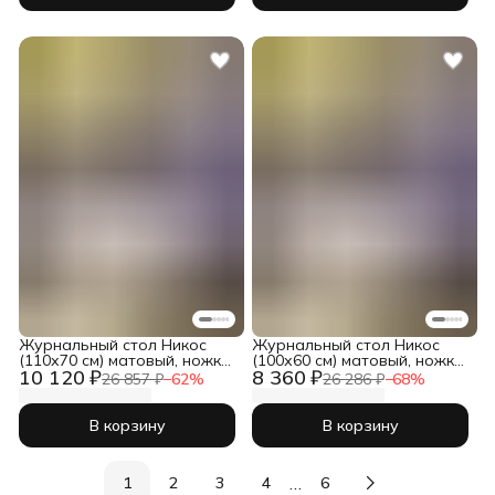
Журнальный стол Никос
Журнальный стол Никос
(110х70 см) матовый, ножки
(100х60 см) матовый, ножки
10 120 ₽
8 360 ₽
золото
золото
26 857 ₽
−
62
%
26 286 ₽
−
68
%
В корзину
В корзину
…
1
2
3
4
6