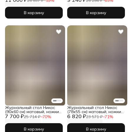
26 857 ₽
−
59
%
26 286 ₽
−
65
%
В корзину
В корзину
Журнальный стол Никос
Журнальный стол Никос
(90х60 см) матовый, ножки
(78х55 см) матовый, ножки
7 700 ₽
6 820 ₽
золото
золото
25 714 ₽
−
70
%
23 571 ₽
−
71
%
В корзину
В корзину