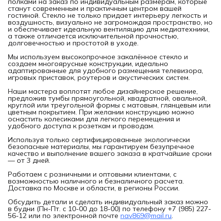
полками на заказ по индивидуальным размерам, которые
станут современным и практичным центром вашей
гостиной. Стекло не только придает интерьеру легкость и
воздушность, визуально не загромождая пространство, но
и обеспечивает идеальную вентиляцию для медиатехники,
а также отличается исключительной прочностью,
долговечностью и простотой в уходе.
Мы используем высокопрочное закалённое стекло и
создаем многоярусные конструкции, идеально
адаптированные для удобного размещения телевизора,
игровых приставок, роутеров и акустических систем.
Наши мастера воплотят любое дизайнерское решение,
предложив тумбы прямоугольной, квадратной, овальной,
круглой или треугольной формы с матовым, глянцевым или
цветным покрытием. При желании конструкцию можно
оснастить колесиками для легкого перемещения и
удобного доступа к розеткам и проводам.
Используя только сертифицированные экологически
безопасные материалы, мы гарантируем безупречное
качество и выполнение вашего заказа в кратчайшие сроки
— от 3 дней.
Работаем с розничными и оптовыми клиентами, с
возможностью наличного и безналичного расчета.
Доставка по Москве и области, в регионы России.
Обсудить детали и сделать индивидуальный заказ можно
в будни (Пн-Пт. с 10-00 до 18-00) по телефону +7 (985) 227-
56-12 или по электронной почте
nav869@mail.ru
.