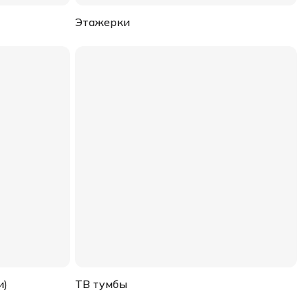
Этажерки
и)
ТВ тумбы