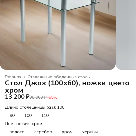
Главная
›
Стеклянные обеденные столы
Cтол Джаз (100х60), ножки цвета
хром
13 200 ₽
38 000 ₽
−
65
%
Длина столешницы (см.): 100
90
100
110
Цвет ножек: хром
золото
серебро
хром
черный