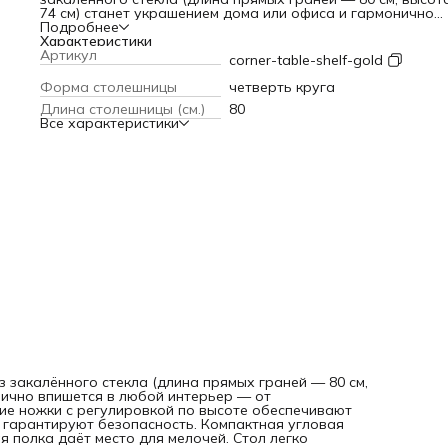
74 см) станет украшением дома или офиса и гармонично
впишется в любой интерьер — от классического до
Подробнее
современного. Три золотистые металлические ножки с
Характеристики
регулировкой по высоте обеспечивают устойчивость на
Артикул
corner-table-shelf-gold
неровном полу, а скруглённые уголки стекла гарантируют
безопасность. Компактная угловая форма эффективно
Форма столешницы
четверть круга
экономит пространство, а дополнительная полка даёт ме
Длина столешницы (см.)
80
для мелочей. Стол легко собрать без специальных
Все характеристики
инструментов, а за стеклянными поверхностями просто
ухаживать — достаточно протирать их влажной тряпкой 
неабразивным средством.
з закалённого стекла (длина прямых граней — 80 см,
нично впишется в любой интерьер — от
кие ножки с регулировкой по высоте обеспечивают
а гарантируют безопасность. Компактная угловая
 полка даёт место для мелочей. Стол легко