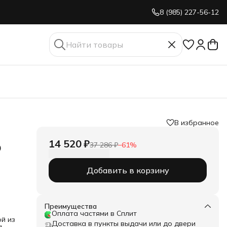
8 (985) 227-56-12
В избранное
14 520 ₽
о
37 286 ₽
−
61
%
Добавить в корзину
Преимущества
Оплата частями в Сплит
й из
Доставка в пункты выдачи или до двери
а —