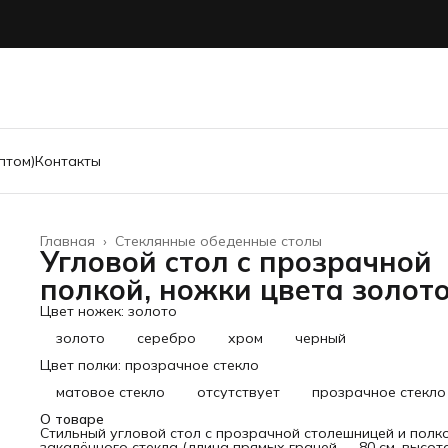
птом)
Контакты
Главная
›
Стеклянные обеденные столы
Угловой стол с прозрачной
полкой, ножки цвета золот
Цвет ножек: золото
золото
серебро
хром
черный
Цвет полки: прозрачное стекло
матовое стекло
отсутствует
прозрачное стекло
О товаре
Стильный угловой стол с прозрачной столешницей и полко
закалённого стекла (длина прямых граней — 80 см, высот