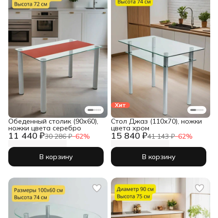
Хит
Обеденный столик (90х60),
Cтол Джаз (110х70), ножки
ножки цвета серебро
цвета хром
11 440 ₽
15 840 ₽
30 286 ₽
−
62
%
41 143 ₽
−
62
%
В корзину
В корзину