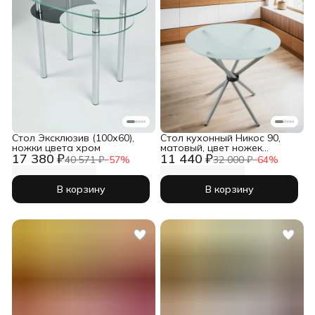
Стол Эксклюзив (100х60),
Стол кухонный Никос 90,
ножки цвета хром
матовый, цвет ножек
17 380 ₽
11 440 ₽
серебро
40 571 ₽
−
57
%
32 000 ₽
−
64
%
В корзину
В корзину