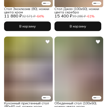
Стол Эксклюзив (80), ножки
Cтол Джаз (100х60), ножки
цвета хром
цвета серебро
11 880 ₽
15 400 ₽
32 571 ₽
−
64
%
39 286 ₽
−
61
%
В корзину
В корзину
Кухонный пристенный стол
Обеденный стол (100х60),
(80х60 см), ножки хром
ножки цвета хром