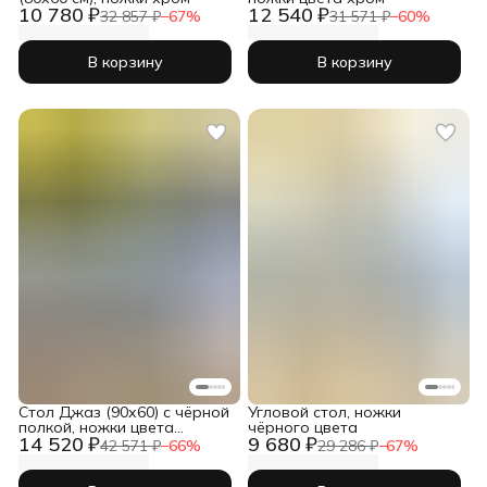
10 780 ₽
12 540 ₽
32 857 ₽
−
67
%
31 571 ₽
−
60
%
В корзину
В корзину
Cтол Джаз (90х60) с чёрной
Угловой стол, ножки
полкой, ножки цвета
чёрного цвета
14 520 ₽
9 680 ₽
серебро
42 571 ₽
−
66
%
29 286 ₽
−
67
%