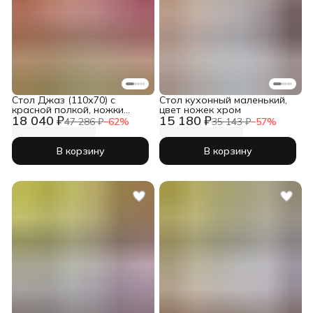
Cтол Джаз (110х70) с
Стол кухонный маленький,
красной полкой, ножки
цвет ножек хром
18 040 ₽
15 180 ₽
чёрного цвета
47 286 ₽
−
62
%
35 143 ₽
−
57
%
В корзину
В корзину