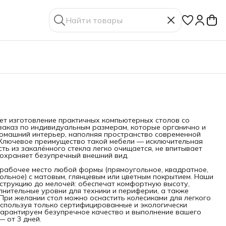
ет изготовление практичных компьютерных столов со
 заказ по индивидуальным размерам, которые органично и
домашний интерьер, наполняя пространство современной
 Ключевое преимущество такой мебели — исключительная
сть из закалённого стекла легко очищается, не впитывает
сохраняет безупречный внешний вид.
рабочее место любой формы (прямоугольное, квадратное,
гольное) с матовым, глянцевым или цветным покрытием. Наши
струкцию до мелочей: обеспечат комфортную высоту,
нительные уровни для техники и периферии, а также
При желании стол можно оснастить колесиками для легкого
Используя только сертифицированные и экологически
гарантируем безупречное качество и выполнение вашего
— от 3 дней.