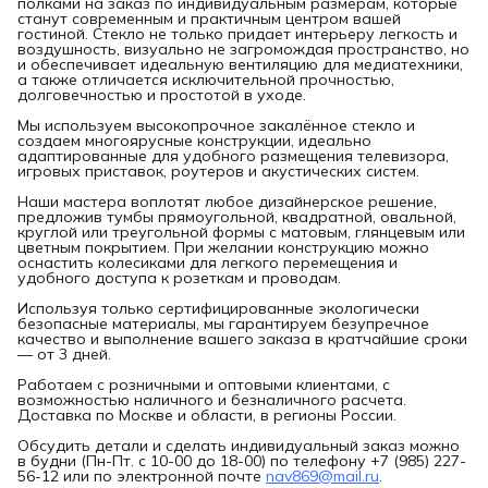
полками на заказ по индивидуальным размерам, которые
станут современным и практичным центром вашей
гостиной. Стекло не только придает интерьеру легкость и
воздушность, визуально не загромождая пространство, но
и обеспечивает идеальную вентиляцию для медиатехники,
а также отличается исключительной прочностью,
долговечностью и простотой в уходе.
Мы используем высокопрочное закалённое стекло и
создаем многоярусные конструкции, идеально
адаптированные для удобного размещения телевизора,
игровых приставок, роутеров и акустических систем.
Наши мастера воплотят любое дизайнерское решение,
предложив тумбы прямоугольной, квадратной, овальной,
круглой или треугольной формы с матовым, глянцевым или
цветным покрытием. При желании конструкцию можно
оснастить колесиками для легкого перемещения и
удобного доступа к розеткам и проводам.
Используя только сертифицированные экологически
безопасные материалы, мы гарантируем безупречное
качество и выполнение вашего заказа в кратчайшие сроки
— от 3 дней.
Работаем с розничными и оптовыми клиентами, с
возможностью наличного и безналичного расчета.
Доставка по Москве и области, в регионы России.
Обсудить детали и сделать индивидуальный заказ можно
в будни (Пн-Пт. с 10-00 до 18-00) по телефону +7 (985) 227-
56-12 или по электронной почте
nav869@mail.ru
.