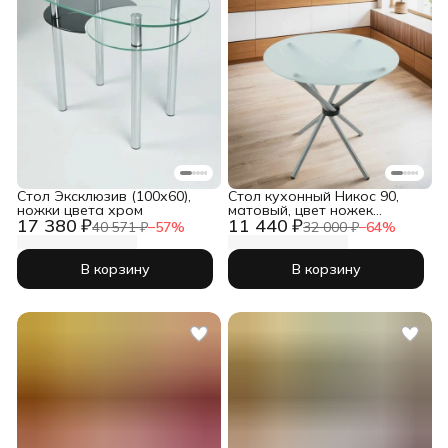
Стол Эксклюзив (100х60),
Стол кухонный Никос 90,
ножки цвета хром
матовый, цвет ножек
17 380 ₽
11 440 ₽
серебро
40 571 ₽
−
57
%
32 000 ₽
−
64
%
В корзину
В корзину