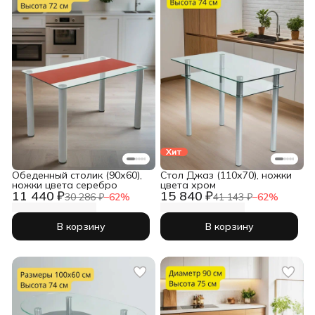
Хит
Обеденный столик (90х60),
Cтол Джаз (110х70), ножки
ножки цвета серебро
цвета хром
11 440 ₽
15 840 ₽
30 286 ₽
−
62
%
41 143 ₽
−
62
%
В корзину
В корзину