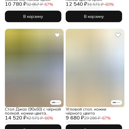
10 780 ₽
12 540 ₽
32 857 ₽
−
67
%
31 571 ₽
−
60
%
В корзину
В корзину
Cтол Джаз (90х60) с чёрной
Угловой стол, ножки
полкой, ножки цвета
чёрного цвета
14 520 ₽
9 680 ₽
серебро
42 571 ₽
−
66
%
29 286 ₽
−
67
%