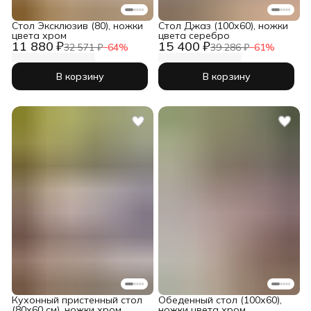
Стол Эксклюзив (80), ножки
Cтол Джаз (100х60), ножки
цвета хром
цвета серебро
11 880 ₽
15 400 ₽
32 571 ₽
−
64
%
39 286 ₽
−
61
%
В корзину
В корзину
Кухонный пристенный стол
Обеденный стол (100х60),
(80х60 см), ножки хром
ножки цвета хром