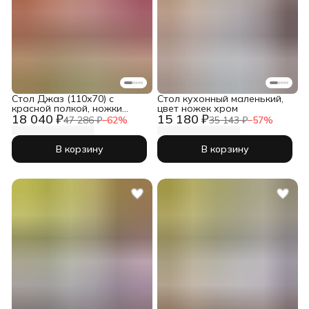
Cтол Джаз (110х70) с
Стол кухонный маленький,
красной полкой, ножки
цвет ножек хром
18 040 ₽
15 180 ₽
чёрного цвета
47 286 ₽
−
62
%
35 143 ₽
−
57
%
В корзину
В корзину