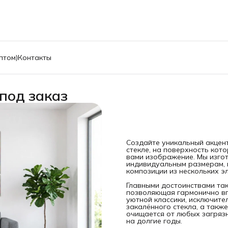
птом)
Контакты
под заказ
Создайте уникальный акцен
стекле, на поверхность ко
вами изображение. Мы изгот
индивидуальным размерам, 
композиции из нескольких 
Главными достоинствами так
позволяющая гармонично вп
уютной классики, исключит
закалённого стекла, а такж
очищается от любых загрязн
на долгие годы.