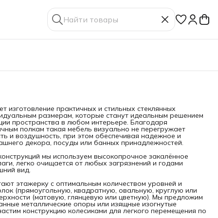
т изготовление практичных и стильных стеклянных
видуальным размерам, которые станут идеальным решением
ции пространства в любом интерьере. Благодаря
чным полкам такая мебель визуально не перегружает
сть и воздушность, при этом обеспечивая надежное и
машнего декора, посуды или банных принадлежностей.
конструкций мы используем высокопрочное закалённое
лаги, легко очищается от любых загрязнений и годами
шний вид.
ают этажерку с оптимальным количеством уровней и
лок (прямоугольную, квадратную, овальную, круглую или
ерхности (матовую, глянцевую или цветную). Мы предложим
анные металлические опоры или изящные изогнутые
настим конструкцию колесиками для легкого перемещения по