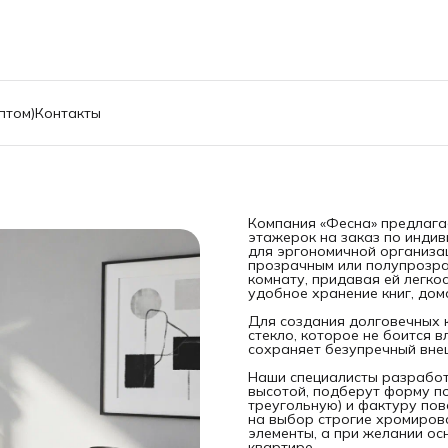
птом)
Контакты
Компания «Фесна» предлагае
этажерок на заказ по инди
для эргономичной организа
прозрачным или полупрозра
комнату, придавая ей легко
удобное хранение книг, до
Для создания долговечных 
стекло, которое не боится в
сохраняет безупречный вне
Наши специалисты разработ
высотой, подберут форму по
треугольную) и фактуру пов
на выбор строгие хромиров
элементы, а при желании ос
квартире.